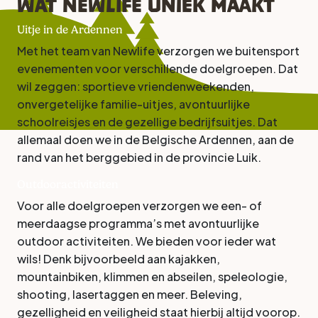
Wat Newlife uniek maakt
Uitje in de Ardennen
Met het team van Newlife verzorgen we buitensport
evenementen voor verschillende doelgroepen. Dat
wil zeggen: sportieve vriendenweekenden,
onvergetelijke familie-uitjes, avontuurlijke
schoolreisjes en de gezellige bedrijfsuitjes. Dat
allemaal doen we in de Belgische Ardennen, aan de
rand van het berggebied in de provincie Luik.
Outdooractiviteiten
Voor alle doelgroepen verzorgen we een- of
meerdaagse programma’s met avontuurlijke
outdoor activiteiten. We bieden voor ieder wat
wils! Denk bijvoorbeeld aan kajakken,
mountainbiken, klimmen en abseilen, speleologie,
shooting, lasertaggen en meer. Beleving,
gezelligheid en veiligheid staat hierbij altijd voorop.