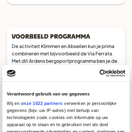
Voorbeeld programma
De activiteit Klimmen en Abseilen kun je prima
combineren met bijvoorbeeld de Via Ferrata.
Met dit Ardens bergsportprogramma ben je de
hele dag actief in de buitenlucht. Wat dacht je
van een lekkere barbecue als beloning? Wij
zetten graag een tof outdoor programma voor
je in elkaar!
Verantwoord gebruik van uw gegevens
Wij en
onze 1022 partners
verwerken je persoonlijke
Tijd
Activiteit
Kosten
gegevens (bijv. uw IP-adres) met behulp van
10:00
€ 35,-
Klimmen en abseilen
technologieën zoals cookies om informatie op uw
uur
p.p.
apparaat op te slaan en te gebruiken met als doel
gepersonaliseerde advertenties en content, metingen aan