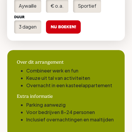
Aywaille
€ o.a.
Sportief
Duur
3 dagen
Nu boeken!
Over dit arrangement
Combineer werk en fun
Keuze uit tal van activiteiten
Overnacht in een kasteelappartement
Extra informatie
Parking aanwezig
Voor bedrijven 8-24 personen
Inclusief overnachtingen en maaltijden