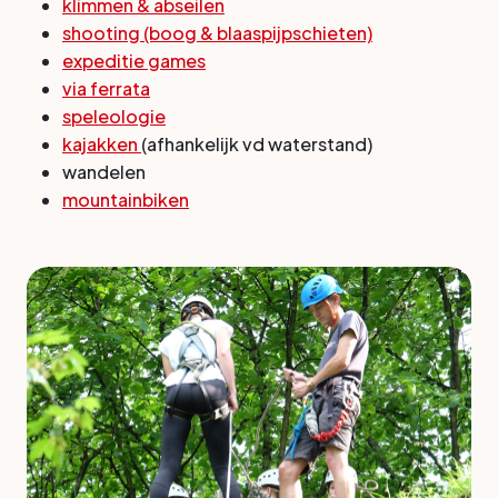
klimmen & abseilen
shooting (boog & blaaspijpschieten)
expeditie games
via ferrata
speleologie
kajakken
(afhankelijk vd waterstand)
wandelen
mountainbiken