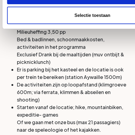
Prijs voorbeeldprogramma; 293,- pp voor
Selectie toestaan
verblijf ma- wo of wo-vr
Dit is inclusief Toeristenbelasting (2,- pppn) &
Milieuheffing 3,50 pp
Bed & badlinnen, schoonmaakkosten,
activiteiten in het programma
Exclusief Drank bij de maaltijden (muv ontbijt &
picknicklunch)
Er is parking bij het kasteel en de locatie is ook
per trein te bereiken (station Aywaille 1500m)
De activiteiten zijn op loopafstand (klimgroeve
600m; via ferrata, klimmen & abseilen en
shooting)
Starten vanaf de locatie; hike, mountainbiken,
expeditie- games
Of we gaan met onze bus (max 21 passagiers)
naar de speleologie of het kajakken.