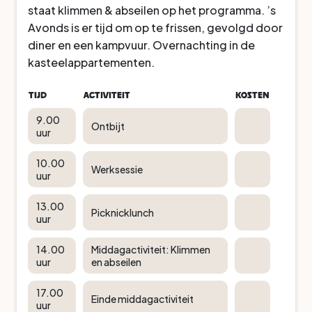
staat klimmen & abseilen op het programma. ’s
Avonds is er tijd om op te frissen, gevolgd door
diner en een kampvuur. Overnachting in de
kasteelappartementen.
Tijd
Activiteit
Kosten
9.00
Ontbijt
uur
10.00
Werksessie
uur
13.00
Picknicklunch
uur
14.00
Middagactiviteit: Klimmen
uur
en abseilen
17.00
Einde middagactiviteit
uur