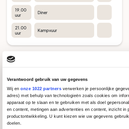
19.00
Diner
uur
21.00
Kampvuur
uur
Voorbeeld programma
Verantwoord gebruik van uw gegevens
Dag 3
Wij en
onze 1022 partners
verwerken je persoonlijke gegeven
Na ontbijt volgt een laatste werksessie, daarna
adres) met behulp van technologieën zoals cookies om infor
een lunch met warme snack. In de middag is er
apparaat op te slaan en te gebruiken met als doel gepersona
keuze uit Shooting of Via Ferrata, waarna de
en content, metingen aan advertenties en content, inzicht in 
outdoorkonde wordt uitgereikt en het vertrek
productontwikkeling. U kunt kiezen wie uw gegevens gebruik
plaatsvindt.
doelen.